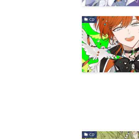
CD
CD