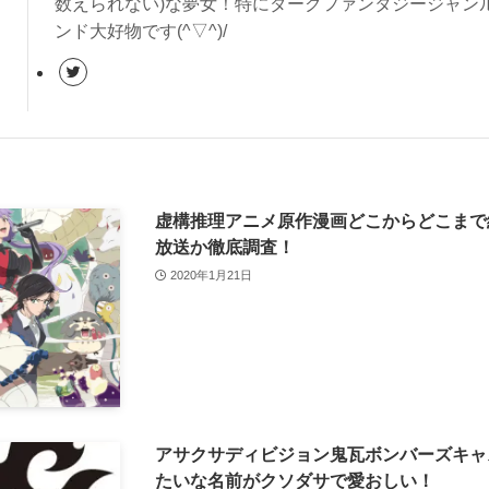
数えられない)な夢女！特にダークファンタジージャンル
ンド大好物です(^▽^)/
虚構推理アニメ原作漫画どこからどこまで
放送か徹底調査！
2020年1月21日
アサクサディビジョン鬼瓦ボンバーズキャ
たいな名前がクソダサで愛おしい！