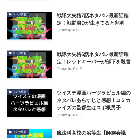
戦隊大失格7話ネタバレ最新話確
マンガ情報
定！戦闘員Dが生きてると判明
2021年3月19日
戦隊大失格6話ネタバレ最新話確
マンガ情報
定！レッドキーパーが部下を殺害
2021年3月19日
ツイステ漫画ハーツラビュル編の
マンガ情報
ネタバレあらすじと感想！コミカ
ライズの監督生はスポ根男子
2021年3月18日
魔法科高校の劣等生【師族会議
マンガ情報