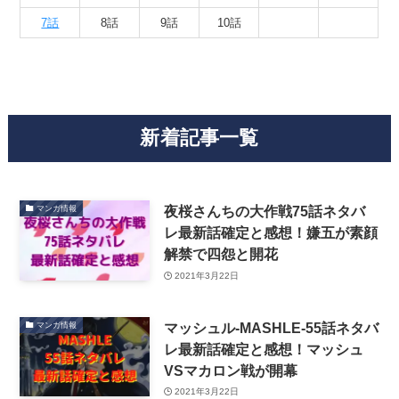
7話
8話
9話
10話
新着記事一覧
夜桜さんちの大作戦75話ネタバ
マンガ情報
レ最新話確定と感想！嫌五が素顔
解禁で四怨と開花
2021年3月22日
マッシュル-MASHLE-55話ネタバ
マンガ情報
レ最新話確定と感想！マッシュ
VSマカロン戦が開幕
2021年3月22日