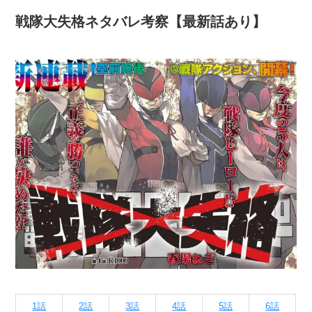
戦隊大失格ネタバレ考察【最新話あり】
1話
2話
3話
4話
5話
6話