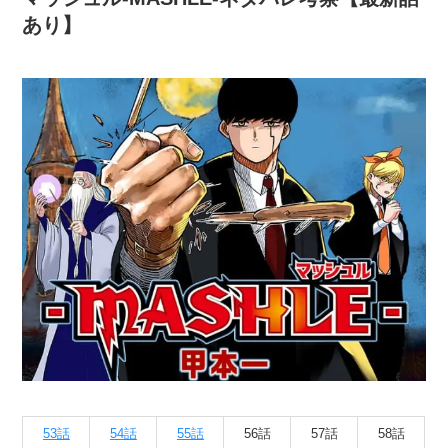
あり】
53話
54話
55話
56話
57話
58話