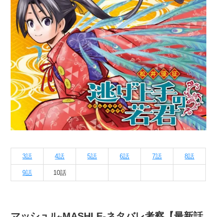
3話
4話
5話
6話
7話
8話
9話
10話
マッシュル-MASHLE-ネタバレ考察【最新話