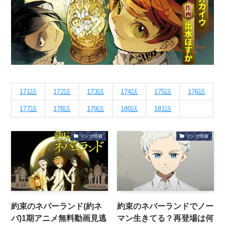
171話
172話
173話
174話
175話
176話
177話
178話
179話
180話
181話
マンガ情報
マンガ情報
約束のネバーランド(約ネ
約束のネバーランドでノー
バ)1期アニメ無料動画見逃
マン生きてる？再登場は何