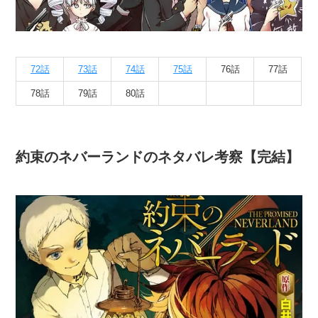
72話
73話
74話
75話
76話
77話
78話
79話
80話
約束のネバーランドのネタバレ考察【完結】