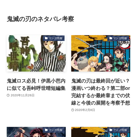
鬼滅の刃のネタバレ考察
マンガ情報
マンガ情報
鬼滅ロス必見！伊黒小芭内
鬼滅の刃は最終回が近い？
に似てる吾峠呼世晴短編集
漫画いつ終わる？第二部or
完結するか最終章までの伏
2020年11月26日
線と今後の展開を考察予想
2020年2月8日
マンガ情報
アニメ情報