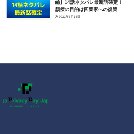
編】14話ネタバレ最新話確定！
顧傑の目的は四葉家への復讐
2021年3月18日