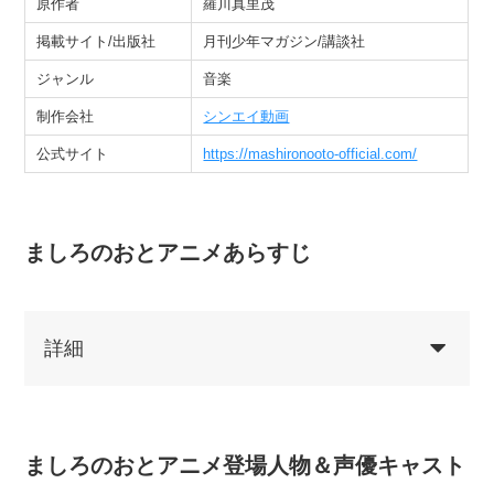
原作者
羅川真里茂
掲載サイト/出版社
月刊少年マガジン/講談社
ジャンル
音楽
制作会社
シンエイ動画
公式サイト
https://mashironooto-official.com/
ましろのおとアニメあらすじ
詳細
津軽三味線の奏者、澤村松吾郎を祖
ましろのおとアニメ登場人物＆声優キャスト
父に持つ少年「澤村雪」は、憧れて