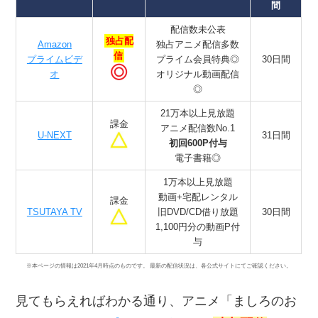
間
配信数未公表
独占配
Amazon
独占アニメ配信多数
信
プライムビデ
プライム会員特典◎
30日間
オ
オリジナル動画配信
◎
21万本以上見放題
課金
アニメ配信数No.1
U-NEXT
31日間
初回600P付与
電子書籍◎
1万本以上見放題
動画+宅配レンタル
課金
TSUTAYA TV
旧DVD/CD借り放題
30日間
1,100円分の動画P付
与
※本ページの情報は2021年4月時点のものです。 最新の配信状況は、各公式サイトにてご確認ください。
見てもらえればわかる通り、アニメ「ましろのお