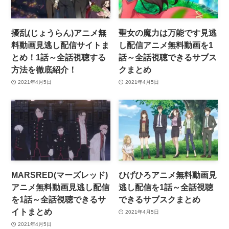
擾乱(じょうらん)アニメ無
聖女の魔力は万能です見逃
料動画見逃し配信サイトま
し配信アニメ無料動画を1
とめ！1話～全話視聴する
話～全話視聴できるサブス
方法を徹底紹介！
クまとめ
2021年4月5日
2021年4月5日
MARSRED(マーズレッド)
ひげひろアニメ無料動画見
アニメ無料動画見逃し配信
逃し配信を1話～全話視聴
を1話～全話視聴できるサ
できるサブスクまとめ
イトまとめ
2021年4月5日
2021年4月5日