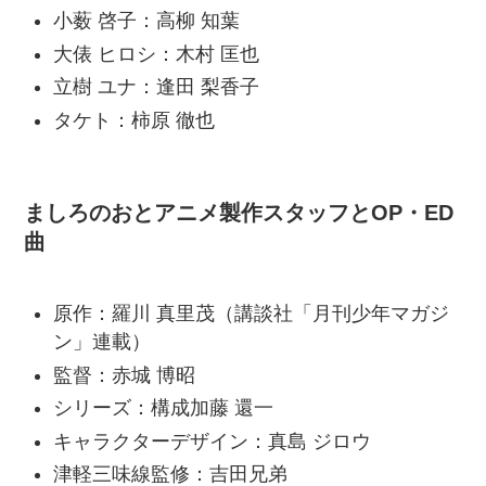
小薮 啓子：高柳 知葉
大俵 ヒロシ：木村 匡也
立樹 ユナ：逢田 梨香子
タケト：柿原 徹也
ましろのおとアニメ製作スタッフとOP・ED
曲
原作：羅川 真里茂（講談社「月刊少年マガジ
ン」連載）
監督：赤城 博昭
シリーズ：構成加藤 還一
キャラクターデザイン：真島 ジロウ
津軽三味線監修：吉田兄弟