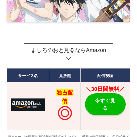
ましろのおと見るならAmazon
サービス名
見放題
配信視聴
＼30日間無料／
独占配
今すぐ見
信
る
※本ページの情報は2021年4月時点のものです。 最新の配信状況は、各公式サイ