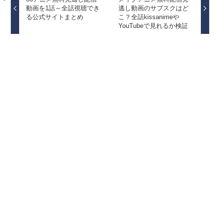
動画を1話～全話視聴でき
逃し動画のサブスクはど
る公式サイトまとめ
こ？全話kissanimeや
YouTubeで見れるか検証