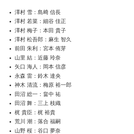
いた祖父の死をきっかけに、なくな
澤村 雪：島﨑 信長
ってしまった”自分の音”を探すた
澤村 若菜：細谷 佳正
め、アテもなく上京する。トラブル
澤村 梅子：本田 貴子
に巻き込まれていたところを、キャ
澤村 松吾郎：麻生 智久
バクラで働く女性「立樹ユナ」に助
前田 朱利：宮本 侑芽
けられた雪は、成り行きからライブ
山里 結：近藤 玲奈
の前座として演奏を披露することに
矢口 海人：岡本 信彦
なり――
永森 雷：鈴木 達央
引用先：
神木 清流：梅原 裕一郎
田沼 総一：畠中 祐
田沼 舞：三上 枝織
梶 貴臣：梶 裕貴
荒川 潮：落合 福嗣
山野 桜：谷口 夢奈