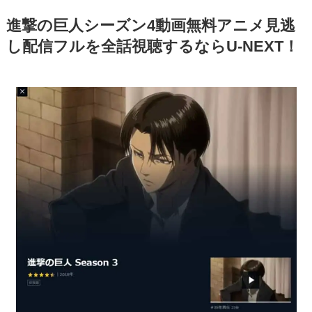
進撃の巨人シーズン4動画無料アニメ見逃
し配信フルを全話視聴するならU-NEXT！