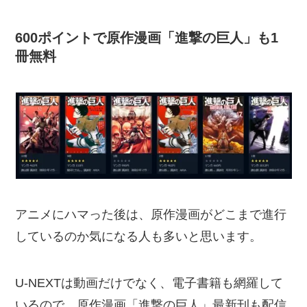
600ポイントで原作漫画「進撃の巨人」も1
冊無料
アニメにハマった後は、原作漫画がどこまで進行
しているのか気になる人も多いと思います。
U-NEXTは動画だけでなく、電子書籍も網羅して
いるので、原作漫画「進撃の巨人」最新刊も配信