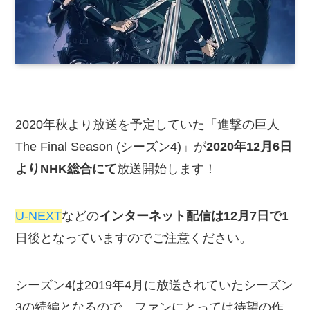
2020年秋より放送を予定していた「進撃の巨人
The Final Season (シーズン4)」が
2020年12月6日
よりNHK総合にて
放送開始します！
U-NEXT
などの
インターネット配信は12月7日で
1
日後となっていますのでご注意ください。
シーズン4は2019年4月に放送されていたシーズン
3の続編となるので、ファンにとっては待望の作