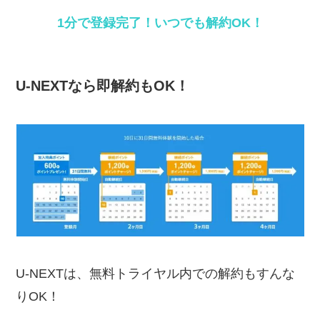
1分で登録完了！いつでも解約OK！
U-NEXTなら即解約もOK！
U-NEXTは、無料トライヤル内での解約もすんな
りOK！