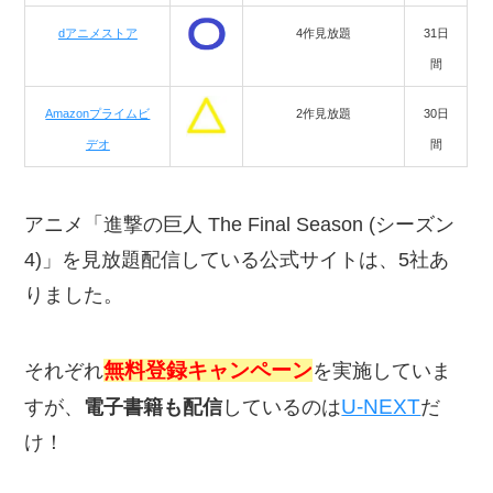
dアニメストア
4作見放題
31日
間
Amazonプライムビ
2作見放題
30日
デオ
間
アニメ「進撃の巨人 The Final Season (シーズン
4)」を見放題配信している公式サイトは、5社あ
りました。
無料登録キャンペーン
それぞれ
を実施していま
U-NEXT
すが、
電子書籍も配信
しているのは
だ
け！