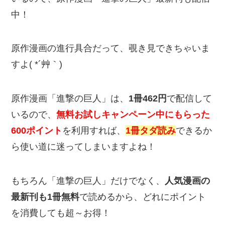
中！
原作漫画の進行具合だって、覗き見できちゃいま
すよ( *´艸｀)
原作漫画「進撃の巨人」は、
1冊462円
で配信して
いるので、
無料お試しキャンペーン中にもらった
600ポイント
を利用すれば、
1冊タダ読み
できるか
ら使い道に迷ってしまいますよね！
もちろん「進撃の巨人」だけでなく、
人気漫画の
最新刊も1冊無料
で読めるから、どれにポイント
を消費しても超～お得！