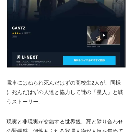
電車にはねられ死んだはずの高校生2人が、同様
に死んだはずの人達と協力して謎の「星人」と戦
うストーリー。
現実と非現実が交錯する世界観、死と隣り合わせ
の緊張感、個性あふれる登場人物が人気を集めて