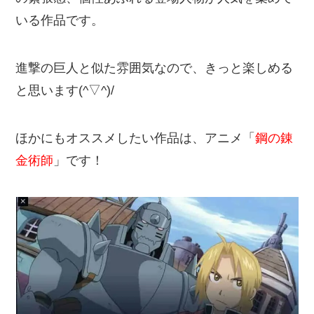
いる作品です。
進撃の巨人と似た雰囲気なので、きっと楽しめる
と思います(^▽^)/
ほかにもオススメしたい作品は、アニメ「
鋼の錬
金術師
」です！