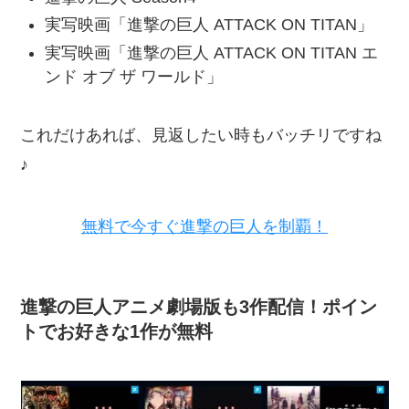
実写映画「進撃の巨人 ATTACK ON TITAN」
実写映画「進撃の巨人 ATTACK ON TITAN エ
ンド オブ ザ ワールド」
これだけあれば、見返したい時もバッチリですね
♪
無料で今すぐ進撃の巨人を制覇！
進撃の巨人アニメ劇場版も3作配信！ポイン
トでお好きな1作が無料