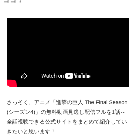
ココ！
さっそく、アニメ「進撃の巨人 The Final Season
(シーズン4)」の無料動画見逃し配信フルを1話～
全話視聴できる公式サイトをまとめて紹介してい
きたいと思います！