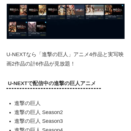
U-NEXTなら「進撃の巨人」アニメ4作品と実写映
画2作品の計6作品が見放題！
U-NEXTで配信中の進撃の巨人アニメ
進撃の巨人
進撃の巨人 Season2
進撃の巨人 Season3
進撃の巨人 Season4