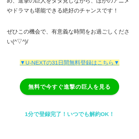
め、進撃の巨人をタダ見しながら、ほかのアニメ
やドラマも堪能できる絶好のチャンスです！
ぜひこの機会で、有意義な時間をお過ごしくださ
い(^▽^)/
▼U-NEXTの31日間無料登録はこちら▼
無料で今すぐ進撃の巨人を見る
1分で登録完了！いつでも解約OK！