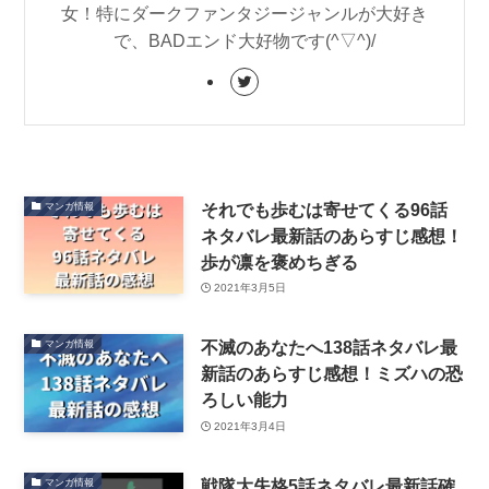
女！特にダークファンタジージャンルが大好き
で、BADエンド大好物です(^▽^)/
それでも歩むは寄せてくる96話
マンガ情報
ネタバレ最新話のあらすじ感想！
歩が凛を褒めちぎる
2021年3月5日
不滅のあなたへ138話ネタバレ最
マンガ情報
新話のあらすじ感想！ミズハの恐
ろしい能力
2021年3月4日
戦隊大失格5話ネタバレ最新話確
マンガ情報