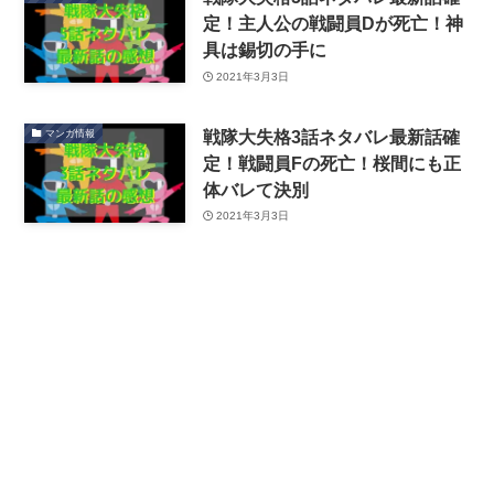
定！主人公の戦闘員Dが死亡！神
具は錫切の手に
2021年3月3日
戦隊大失格3話ネタバレ最新話確
マンガ情報
定！戦闘員Fの死亡！桜間にも正
体バレて決別
2021年3月3日