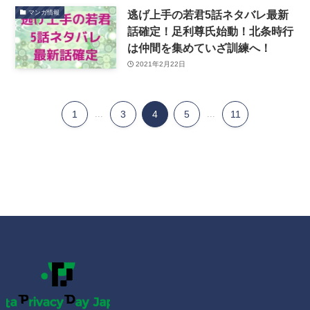
逃げ上手の若君5話ネタバレ最新
マンガ情報
話確定！足利尊氏始動！北条時行
は仲間を集めていざ訓練へ！
2021年2月22日
1
...
3
4
5
...
11