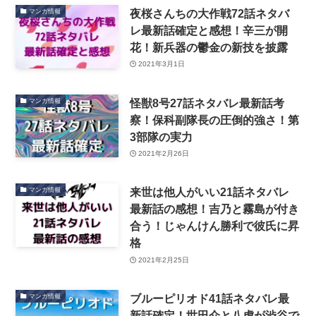
夜桜さんちの大作戦72話ネタバ
マンガ情報
レ最新話確定と感想！辛三が開
花！新兵器の鬱金の新技を披露
2021年3月1日
怪獣8号27話ネタバレ最新話考
マンガ情報
察！保科副隊長の圧倒的強さ！第
3部隊の実力
2021年2月26日
来世は他人がいい21話ネタバレ
マンガ情報
最新話の感想！吉乃と霧島が付き
合う！じゃんけん勝利で彼氏に昇
格
2021年2月25日
ブルーピリオド41話ネタバレ最
マンガ情報
新話確定！世田介と八虎が渋谷で