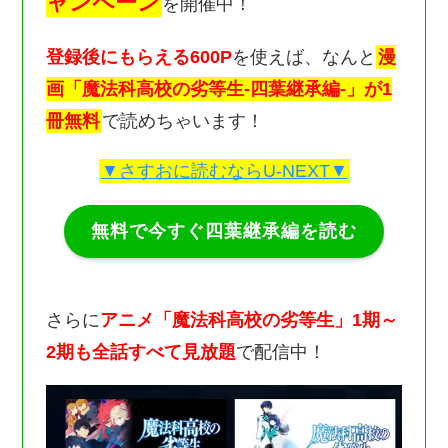
ャンペーン
を開催中！
登録後にもらえる600P
を使えば、なんと
漫
画「魔法科高校の劣等生-四葉継承編-」が1
冊無料
で読めちゃいます！
▼さすおに読むならU-NEXT▼
無料で今すぐ四葉継承編を読む
さらに
アニメ「魔法科高校の劣等生」1期～
2期も全話すべて見放題
で配信中！