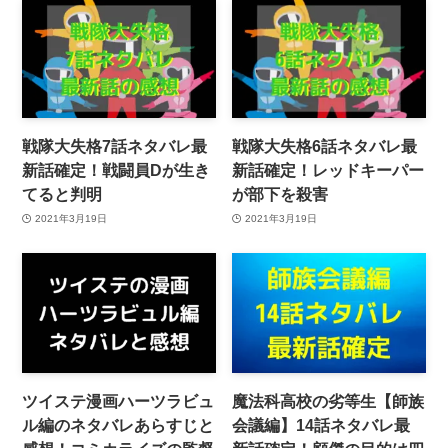
戦隊大失格7話ネタバレ最
戦隊大失格6話ネタバレ最
新話確定！戦闘員Dが生き
新話確定！レッドキーパー
てると判明
が部下を殺害
2021年3月19日
2021年3月19日
ツイステ漫画ハーツラビュ
魔法科高校の劣等生【師族
ル編のネタバレあらすじと
会議編】14話ネタバレ最