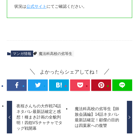
状況は
公式サイト
にてご確認ください。
マンガ情報
魔法科高校の劣等生
よかったらシェアしてね！
夜桜さんちの大作戦74話
魔法科高校の劣等生【師
ネタバレ最新話確定と感
族会議編】14話ネタバレ
想！種まき計画の全貌判
最新話確定！顧傑の目的
明！四怨VSチャチャでタ
は四葉家への復讐
ッグ戦開幕