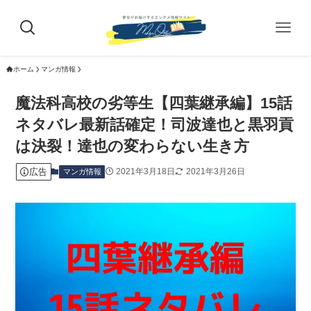
ホーム
マンガ情報
魔法科高校の劣等生【四葉継承編】15話
ネタバレ最新話確定！司波達也と黒羽貢
は決裂！達也の変わらない生き方
広告
2021年3月18日
2021年3月26日
マンガ情報