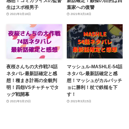
感想！コミカライズの監督
新話確定！顧傑の目的は四
生はスポ根男子
葉家への復讐
2021年3月18日
2021年3月18日
夜桜さんちの大作戦74話
マッシュル-MASHLE-54話
ネタバレ最新話確定と感
ネタバレ最新話確定と感
想！種まき計画の全貌判
想！マッシュがカルパッチ
明！四怨VSチャチャでタ
ョに勝利！杖で鉄槌を下
ッグ戦開幕
す！
2021年3月15日
2021年3月15日